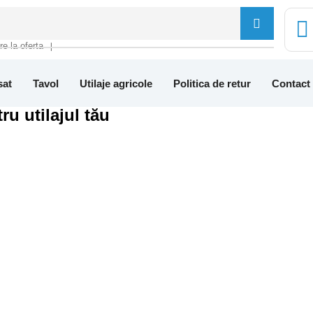
tre la oferta
❘
sat
Tavol
Utilaje agricole
Politica de retur
Contact
ru utilajul tău