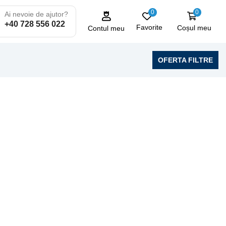
0
0
Ai nevoie de ajutor?
+40 728 556 022
Favorite
Coșul meu
Contul meu
OFERTA FILTRE
LAVERDA
10 produse