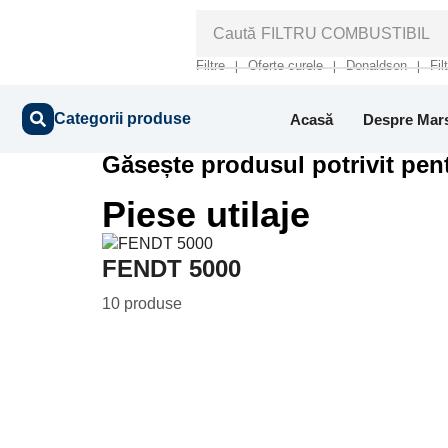
Caută
FILTRU COMBUSTIBIL
Filtre
Oferte curele
Donaldson
Fil
❘
❘
❘
Categorii produse
Acasă
Despre Mar
Găsește produsul potrivit pent
Piese utilaje
FENDT 5000
10 produse