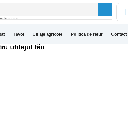
tre la oferta
❘
sat
Tavol
Utilaje agricole
Politica de retur
Contact
ru utilajul tău