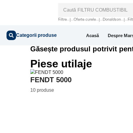
Caută
FILTRU COMBUSTIBIL
Filtre
Oferte curele
Donaldson
Fil
❘
❘
❘
Categorii produse
Acasă
Despre Mar
Găsește produsul potrivit pent
Piese utilaje
FENDT 5000
10 produse