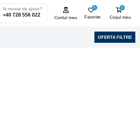
0
0
Ai nevoie de ajutor?
+40 728 556 022
Favorite
Coșul meu
Contul meu
OFERTA FILTRE
LAVERDA
10 produse