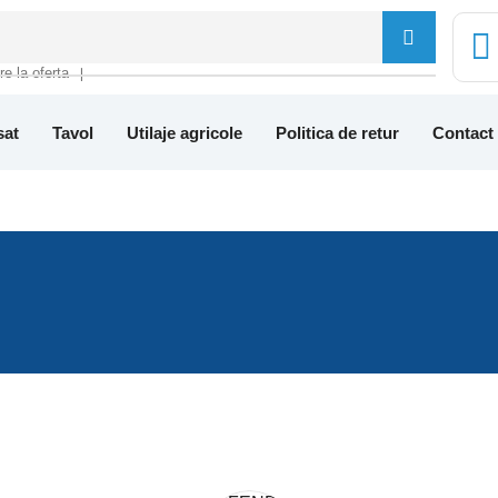
tre la oferta
❘
sat
Tavol
Utilaje agricole
Politica de retur
Contact