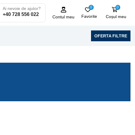
0
0
Ai nevoie de ajutor?
+40 728 556 022
Favorite
Coșul meu
Contul meu
OFERTA FILTRE