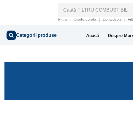
Caută
FILTRU COMBUSTIBIL
Filtre
Oferte curele
Donaldson
Fil
❘
❘
❘
Categorii produse
Acasă
Despre Mar