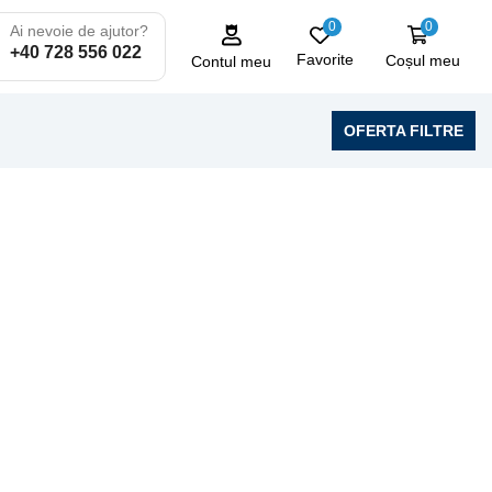
0
0
Ai nevoie de ajutor?
+40 728 556 022
Favorite
Coșul meu
Contul meu
OFERTA FILTRE
LAVERDA
10 produse