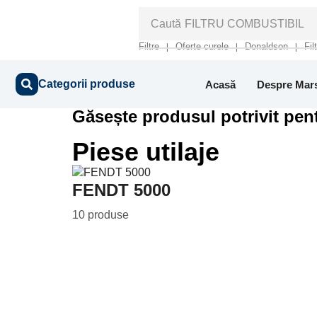
Caută
FILTRU COMBUSTIBIL
Filtre
Oferte curele
Donaldson
Fil
❘
❘
❘
Categorii produse
Acasă
Despre Mar
Găsește produsul potrivit pent
Piese utilaje
FENDT 5000
10 produse