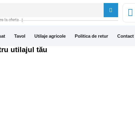
tre la oferta
❘
sat
Tavol
Utilaje agricole
Politica de retur
Contact
ru utilajul tău