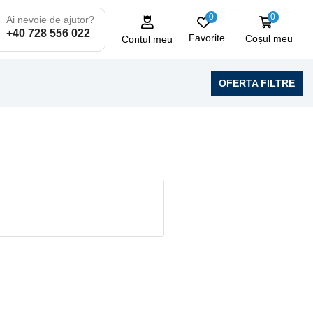
0
0
Ai nevoie de ajutor?
+40 728 556 022
Favorite
Coșul meu
Contul meu
OFERTA FILTRE