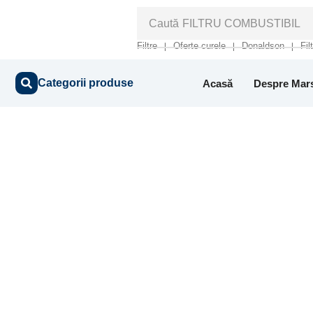
Caută
FILTRU COMBUSTIBIL
Filtre
Oferte curele
Donaldson
Fil
❘
❘
❘
Categorii produse
Acasă
Despre Mar