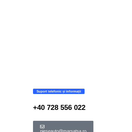
Suport telefonic și informații
+40 728 556 022
pieseauto@marsatsa.ro