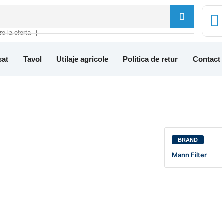
tre la oferta
❘
sat
Tavol
Utilaje agricole
Politica de retur
Contact
BRAND
Mann Filter