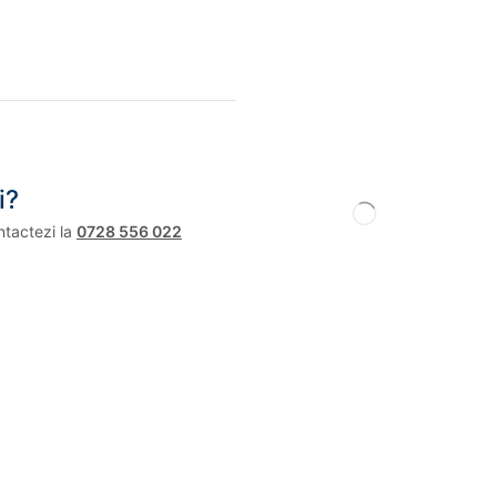
i?
ntactezi la
0728 556 022