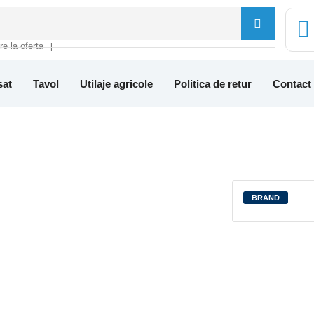
tre la oferta
❘
sat
Tavol
Utilaje agricole
Politica de retur
Contact
BRAND