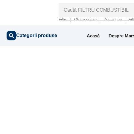
Caută
FILTRU COMBUSTIBIL
Filtre
Oferte curele
Donaldson
Fil
❘
❘
❘
Categorii produse
Acasă
Despre Mar