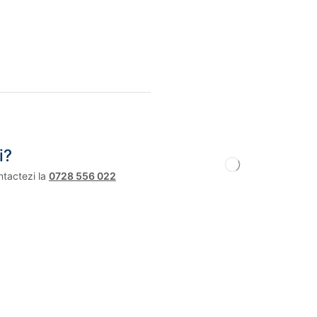
i?
ntactezi la
0728 556 022