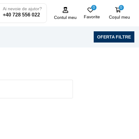
0
0
Ai nevoie de ajutor?
+40 728 556 022
Favorite
Coșul meu
Contul meu
OFERTA FILTRE