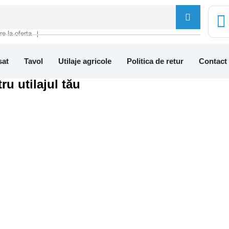
tre la oferta
❘
sat
Tavol
Utilaje agricole
Politica de retur
Contact
ru utilajul tău