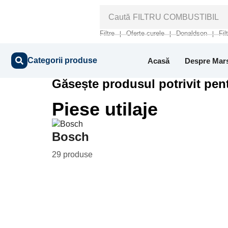
Caută
FILTRU COMBUSTIBIL
Filtre
Oferte curele
Donaldson
Fil
❘
❘
❘
Categorii produse
Acasă
Despre Mar
Găsește produsul potrivit pent
Piese utilaje
Bosch
29 produse