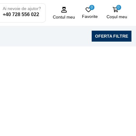
0
0
Ai nevoie de ajutor?
+40 728 556 022
Favorite
Coșul meu
Contul meu
OFERTA FILTRE