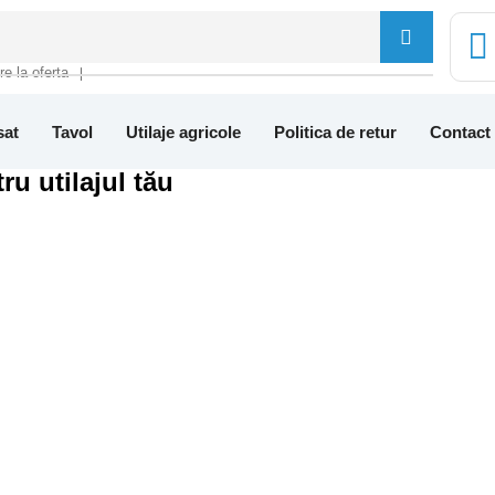
tre la oferta
❘
sat
Tavol
Utilaje agricole
Politica de retur
Contact
ru utilajul tău