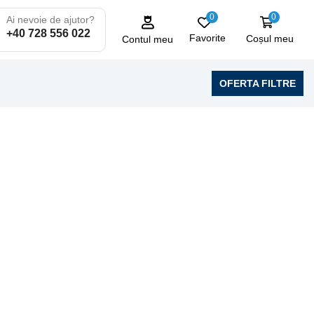
0
0
Ai nevoie de ajutor?
+40 728 556 022
Favorite
Coșul meu
Contul meu
OFERTA FILTRE