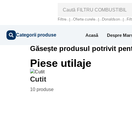
Caută
FILTRU COMBUSTIBIL
Filtre
Oferte curele
Donaldson
Fil
❘
❘
❘
Categorii produse
Acasă
Despre Mar
Găsește produsul potrivit pent
Piese utilaje
Cutit
10 produse