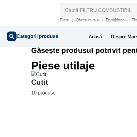
Caută
FILTRU COMBUSTIBIL
Filtre
Oferte curele
Donaldson
Fil
❘
❘
❘
Categorii produse
Acasă
Despre Mar
Găsește produsul potrivit pent
Piese utilaje
Cutit
10 produse