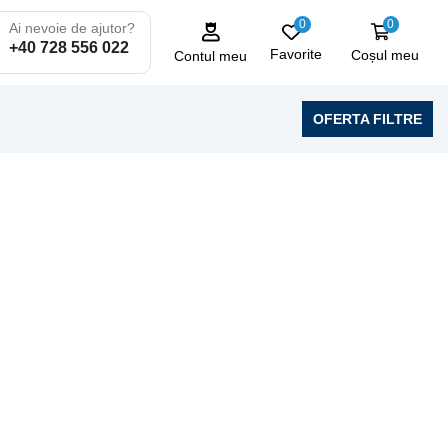
0
0
Ai nevoie de ajutor?
+40 728 556 022
Favorite
Coșul meu
Contul meu
OFERTA FILTRE