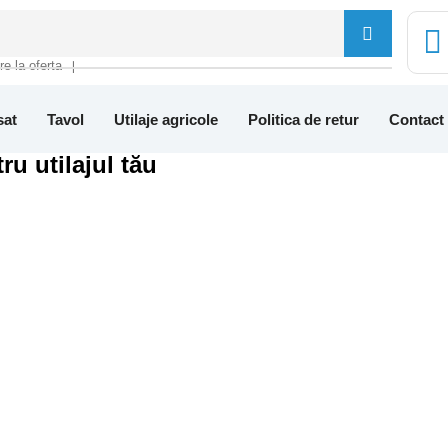
tre la oferta
❘
sat
Tavol
Utilaje agricole
Politica de retur
Contact
ru utilajul tău