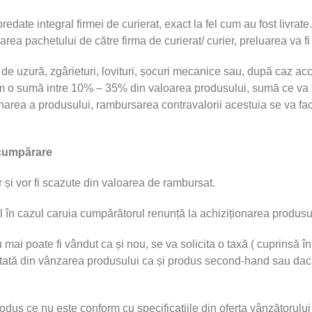
edate integral firmei de curierat, exact la fel cum au fost livrate.
area pachetului de către firma de curierat/ curier, preluarea va fi
e uzură, zgârieturi, lovituri, șocuri mecanice sau, după caz acces
m o sumă intre 10% – 35% din valoarea produsului, sumă ce va f
rnarea a produsului, rambursarea contravalorii acestuia se va face 
 cumpărare
 și vor fi scazute din valoarea de rambursat.
ul în cazul caruia cumpărătorul renunță la achiziționarea produsu
u mai poate fi vândut ca și nou, se va solicita o taxă ( cuprinsă 
zultată din vânzarea produsului ca și produs second-hand sau dac
odus ce nu este conform cu specificațiile din oferta vânzătorulu