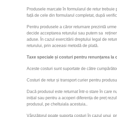
Produsele marcate în formularul de retur trebuie pr
față de cele din formularul completat, după verific
Pentru produsele a căror returnare prezintă urme d
decide acceptarea returului sau putem sa reține
aduse. În cazul exercitării dreptului legal de retu
returului, prin aceeasi metodă de plată.
Taxe speciale și costuri pentru renunțarea la
Aceste costuri sunt suportate de către cumpărător
Costuri de retur și transport curier pentru produs
Dacă produsul este returnat într-o stare în care n
inițial sau pentru a acoperi diferența de preț re
produsul, pe cheltuiala acestuia..
Vânzătorul poate suporta costuri în cazul unui pr