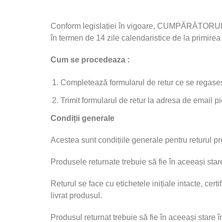
Conform legislației în vigoare, CUMPĂRĂTORUL ar
în termen de 14 zile calendaristice de la primirea
Cum se procedeaza :
Completează formularul de retur ce se regases
Trimit formularul de retur la adresa de email
Condiții generale
Acestea sunt condițiile generale pentru returul p
Produsele returnate trebuie să fie în aceeași stare
Returul se face cu etichetele inițiale intacte, cert
livrat produsul.
Produsul returnat trebuie să fie în aceeași stare în 