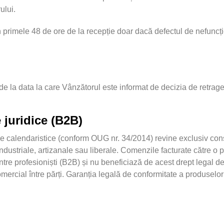
ului.
primele 48 de ore de la recepție doar dacă defectul de nefuncți
e la data la care Vânzătorul este informat de decizia de retrag
 juridice (B2B)
ile calendaristice (conform OUG nr. 34/2014) revine exclusiv con
, industriale, artizanale sau liberale. Comenzile facturate către 
între profesioniști (B2B) și nu beneficiază de acest drept legal de
ercial între părți. Garanția legală de conformitate a produselor r