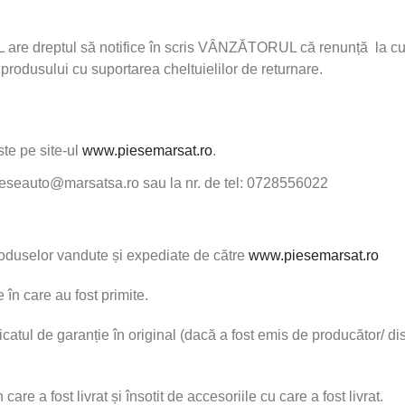
e dreptul să notifice în scris VÂNZĂTORUL că renunță la cumpă
 produsului cu suportarea cheltuielilor de returnare.
te pe site-ul
www.piesemarsat.ro
.
 pieseauto@marsatsa.ro sau la nr. de tel: 0728556022
roduselor vandute și expediate de către
www.piesemarsat.ro
 în care au fost primite.
ificatul de garanție în original (dacă a fost emis de producător/ di
care a fost livrat și însotit de accesoriile cu care a fost livrat.