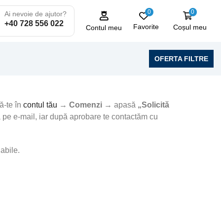
0
0
Ai nevoie de ajutor?
+40 728 556 022
Favorite
Coșul meu
Contul meu
OFERTA FILTRE
ă-te în
contul tău
→
Comenzi
→ apasă
„Solicită
ea pe e-mail, iar după aprobare te contactăm cu
abile.