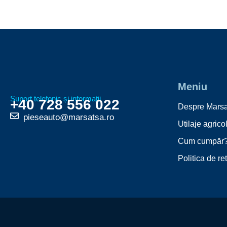
Meniu
Suport telefonic și informații
+40 728 556 022
Despre Marsa
pieseauto@marsatsa.ro
Utilaje agrico
Cum cumpăr
Politica de re