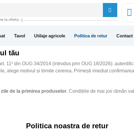
tre la oferta
❘
sat
Tavol
Utilaje agricole
Politica de retur
Contact
ul tău
art. 11¹ din OUG 34/2014 (introdus prin OUG 18/2026): autentific
le, alege motivul și trimite cererea. Primești imediat confirmar
 zile de la primirea produselor
. Condițiile de mai jos rămân val
Politica noastra de retur