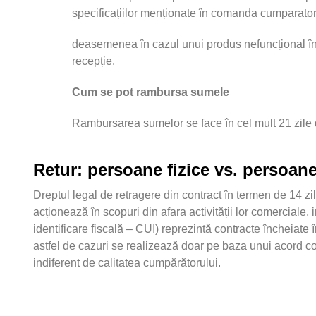
specificațiilor menționate în comanda cumparator
deasemenea în cazul unui produs nefuncțional în 
recepție.
Cum se pot rambursa sumele
Rambursarea sumelor se face în cel mult 21 zile d
Retur: persoane fizice vs. persoane
Dreptul legal de retragere din contract în termen de 14 z
acționează în scopuri din afara activității lor comerciale
identificare fiscală – CUI) reprezintă contracte încheiate 
astfel de cazuri se realizează doar pe baza unui acord com
indiferent de calitatea cumpărătorului.