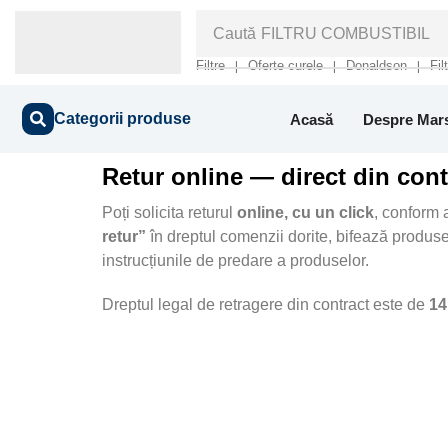
Caută
FILTRU COMBUSTIBIL
Filtre
Oferte curele
Donaldson
Fil
❘
❘
❘
Categorii produse
Acasă
Despre Mar
Retur online — direct din cont
Poți solicita returul
online, cu un click
, conform 
retur”
în dreptul comenzii dorite, bifează produse
instrucțiunile de predare a produselor.
Dreptul legal de retragere din contract este de
14