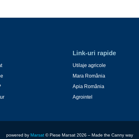
Link-uri rapide
t
Utilaje agricole
le
Mara România
?
Apia România
tur
Agrointel
powered by
Marsa
t
© Piese Marsat 2026 –
Made the
Canny
way