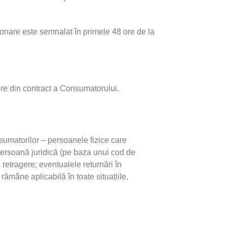
onare este semnalat în primele 48 ore de la
ere din contract a Consumatorului.
sumatorilor – persoanele fizice care
o persoană juridică (pe baza unui cod de
 retragere; eventualele returnări în
ămâne aplicabilă în toate situațiile,