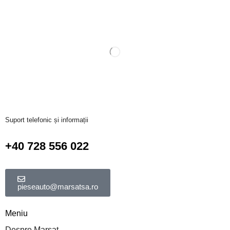
Suport telefonic și informații
+40 728 556 022
pieseauto@marsatsa.ro
Meniu
Despre Marsat