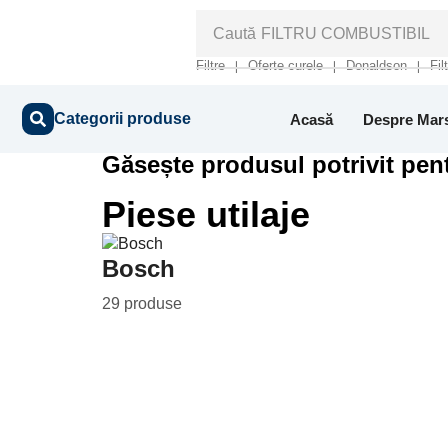
Caută
FILTRU COMBUSTIBIL
Filtre
Oferte curele
Donaldson
Fil
❘
❘
❘
Categorii produse
Acasă
Despre Mar
Găsește produsul potrivit pent
Piese utilaje
Bosch
29 produse