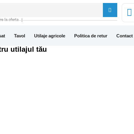
tre la oferta
❘
sat
Tavol
Utilaje agricole
Politica de retur
Contact
ru utilajul tău