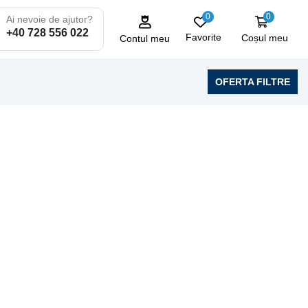
0
0
Ai nevoie de ajutor?
+40 728 556 022
Favorite
Coșul meu
Contul meu
OFERTA FILTRE