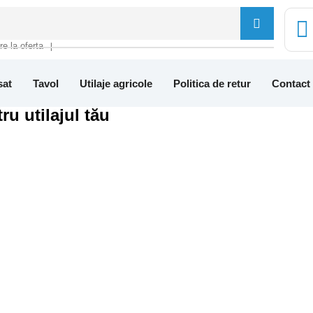
tre la oferta
❘
sat
Tavol
Utilaje agricole
Politica de retur
Contact
ru utilajul tău