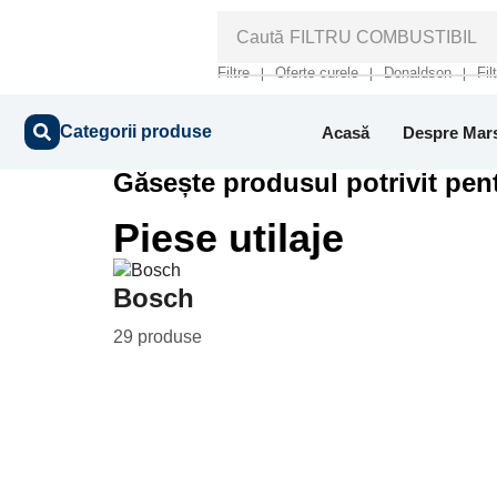
Caută
FILTRU COMBUSTIBIL
Filtre
Oferte curele
Donaldson
Fil
❘
❘
❘
Categorii produse
Acasă
Despre Mar
Găsește produsul potrivit pent
Piese utilaje
Bosch
29 produse