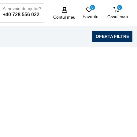
0
0
Ai nevoie de ajutor?
+40 728 556 022
Favorite
Coșul meu
Contul meu
OFERTA FILTRE