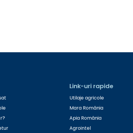
Link-uri rapide
sat
Utilaje agricole
ole
Mara România
r?
Apia România
etur
Agrointel