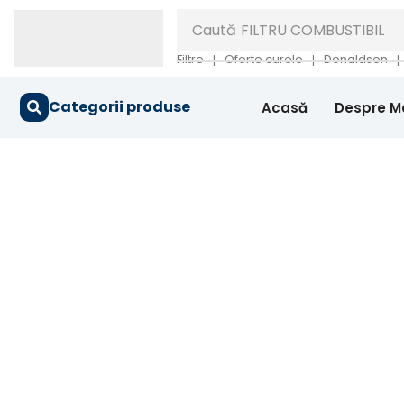
Caută
FILTRU COMBUSTIBIL
Filtre
Oferte curele
Donaldson
❘
❘
❘
Categorii produse
Acasă
Despre M