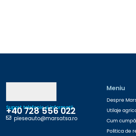
Meniu
Despre Mar
Suport telefonic și informații
+40 728 556 022
Utilaje agric
pieseauto@marsatsa.ro
Cum cumpă
Politica de r