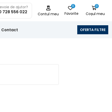
0
0
nevoie de ajutor?
0 728 556 022
Favorite
Coșul meu
Contul meu
Contact
OFERTA FILTRE