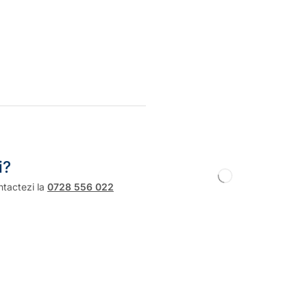
i?
ntactezi la
0728 556 022