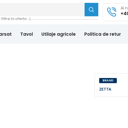
Ai 
+4
Filtre la oferta
❘
arsat
Tavol
Utilaje agricole
Politica de retur
BRAND
ZETTA