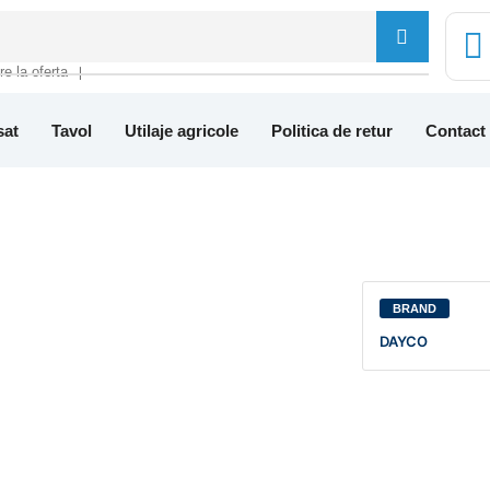
tre la oferta
❘
sat
Tavol
Utilaje agricole
Politica de retur
Contact
BRAND
DAYCO