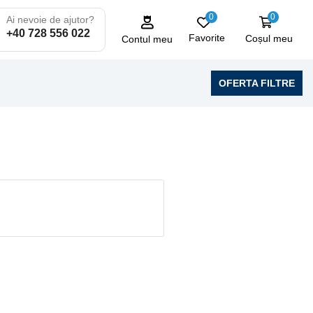
0
0
Ai nevoie de ajutor?
+40 728 556 022
Favorite
Coșul meu
Contul meu
OFERTA FILTRE