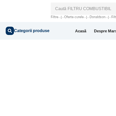
Caută
FILTRU COMBUSTIBIL
Filtre
Oferte curele
Donaldson
Fil
❘
❘
❘
Categorii produse
Acasă
Despre Mar