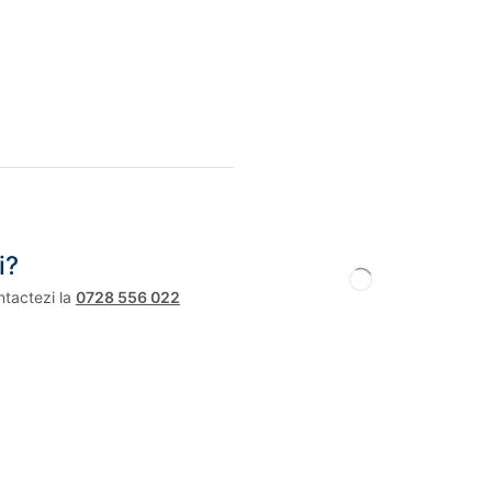
i?
ntactezi la
0728 556 022