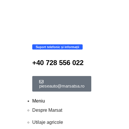
Suport telefonic și informații
+40 728 556 022
pieseauto@marsatsa.ro
Meniu
Despre Marsat
Utilaje agricole