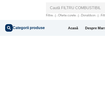
Caută
FILTRU COMBUSTIBIL
Filtre
Oferte curele
Donaldson
Fil
❘
❘
❘
Categorii produse
Acasă
Despre Mar