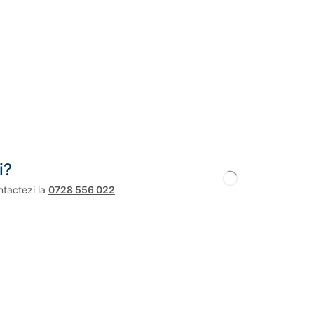
i?
ntactezi la
0728 556 022