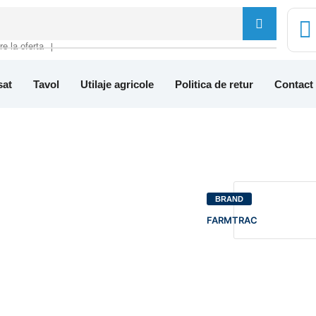
tre la oferta
❘
sat
Tavol
Utilaje agricole
Politica de retur
Contact
BRAND
FARMTRAC