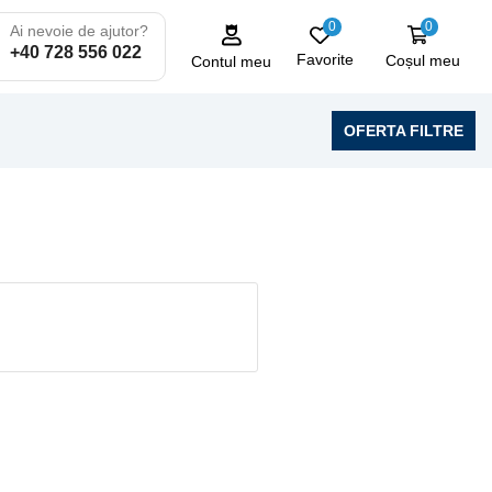
0
0
Ai nevoie de ajutor?
+40 728 556 022
Favorite
Coșul meu
Contul meu
OFERTA FILTRE