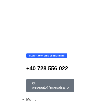
Suport telefonic și informații
+40 728 556 022
pieseauto@marsatsa.ro
Meniu