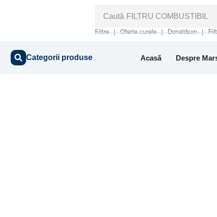
Caută
FILTRU COMBUSTIBIL
Filtre
Oferte curele
Donaldson
Fil
❘
❘
❘
Categorii produse
Acasă
Despre Mar