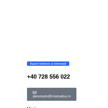
Suport telefonic și informații
+40 728 556 022
pieseauto@marsatsa.ro