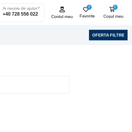
0
0
Ai nevoie de ajutor?
+40 728 556 022
Favorite
Coșul meu
Contul meu
OFERTA FILTRE