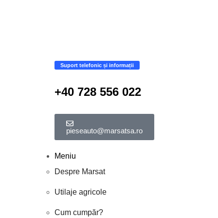
Suport telefonic și informații
+40 728 556 022
pieseauto@marsatsa.ro
Meniu
Despre Marsat
Utilaje agricole
Cum cumpăr?