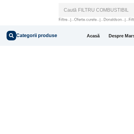
Caută
FILTRU COMBUSTIBIL
Filtre
Oferte curele
Donaldson
Fil
❘
❘
❘
Categorii produse
Acasă
Despre Mar