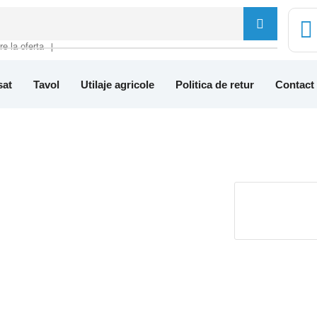
tre la oferta
❘
sat
Tavol
Utilaje agricole
Politica de retur
Contact