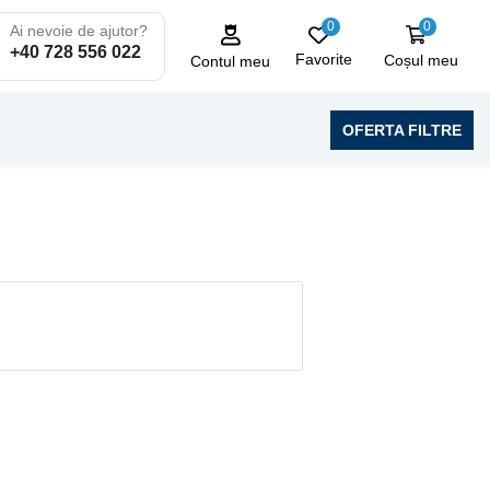
0
0
Ai nevoie de ajutor?
+40 728 556 022
Favorite
Coșul meu
Contul meu
OFERTA FILTRE