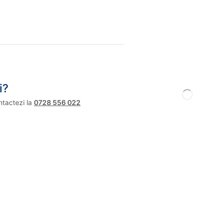
i?
ntactezi la
0728 556 022