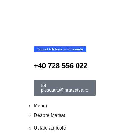
Suport telefonic și informații
+40 728 556 022
pieseauto@marsatsa.ro
Meniu
Despre Marsat
Utilaje agricole