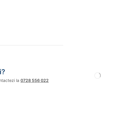
i?
ntactezi la
0728 556 022