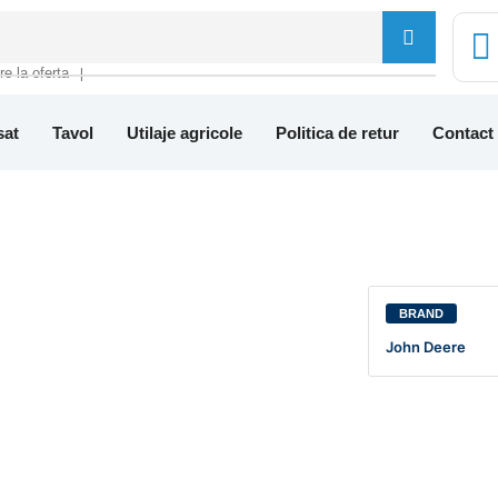
tre la oferta
❘
sat
Tavol
Utilaje agricole
Politica de retur
Contact
BRAND
John Deere