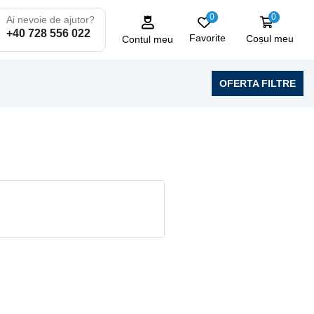
0
0
Ai nevoie de ajutor?
+40 728 556 022
Favorite
Coșul meu
Contul meu
OFERTA FILTRE