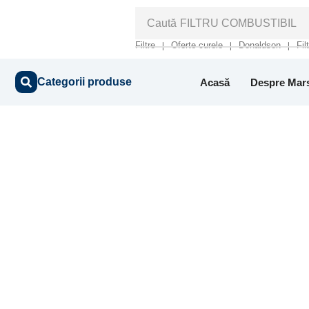
Caută
FILTRU COMBUSTIBIL
Filtre
Oferte curele
Donaldson
Fil
❘
❘
❘
Categorii produse
Acasă
Despre Mar