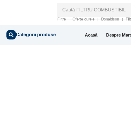
Caută
FILTRU COMBUSTIBIL
Filtre
Oferte curele
Donaldson
Fil
❘
❘
❘
Categorii produse
Acasă
Despre Mar