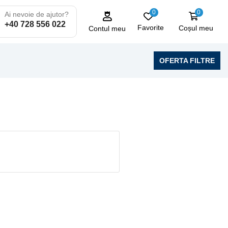
0
0
Ai nevoie de ajutor?
+40 728 556 022
Favorite
Coșul meu
Contul meu
OFERTA FILTRE