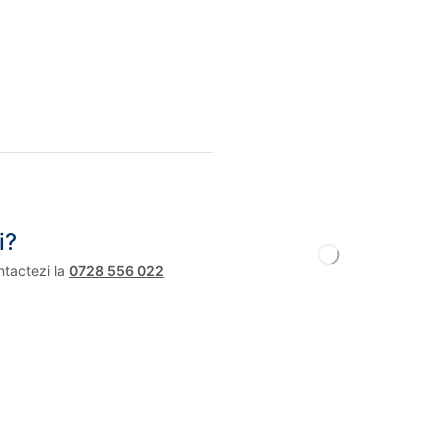
i?
ntactezi la
0728 556 022