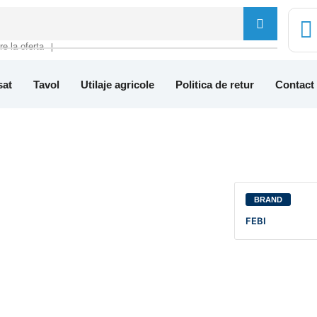
tre la oferta
❘
sat
Tavol
Utilaje agricole
Politica de retur
Contact
BRAND
FEBI