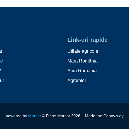
Link-uri rapide
t
Utilaje agricole
le
Mara România
?
Apia România
tur
Agrointel
powered by
Marsa
t
© Piese Marsat 2026 –
Made the
Canny
way