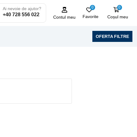
0
0
Ai nevoie de ajutor?
+40 728 556 022
Favorite
Coșul meu
Contul meu
OFERTA FILTRE