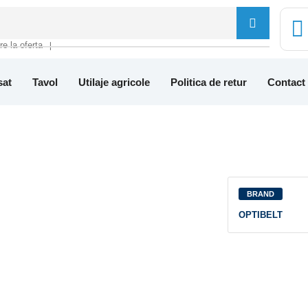
tre la oferta
❘
sat
Tavol
Utilaje agricole
Politica de retur
Contact
BRAND
OPTIBELT