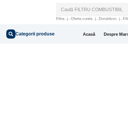
Caută
FILTRU COMBUSTIBIL
Filtre
Oferte curele
Donaldson
Fil
❘
❘
❘
Categorii produse
Acasă
Despre Mar