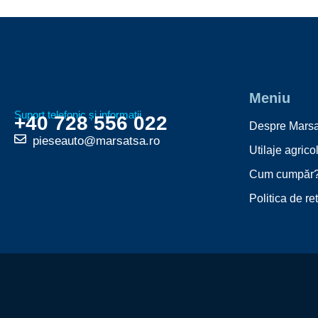
Meniu
Suport telefonic și informații
+40 728 556 022
Despre Marsa
pieseauto@marsatsa.ro
Utilaje agrico
Cum cumpăr
Politica de re