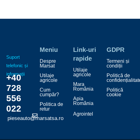
Meniu
Link-uri
GDPR
Suport
rapide
Despre
Termeni și
telefonic și
Marsat
condiții
Utilaje
informații
agricole
+40
Utilaje
Politică de
agricole
confidențialitat
Mara
728
România
Cum
Politică
cumpăr?
cookie
556
Apia
România
Politica de
022
retur
Agrointel
pieseauto@marsatsa.ro