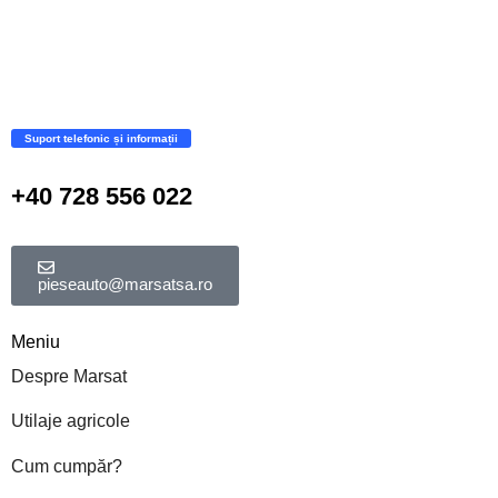
Suport telefonic și informații
+40 728 556 022
pieseauto@marsatsa.ro
Meniu
Despre Marsat
Utilaje agricole
Cum cumpăr?