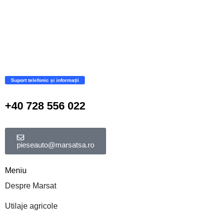
Suport telefonic și informații
+40 728 556 022
pieseauto@marsatsa.ro
Meniu
Despre Marsat
Utilaje agricole