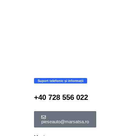
Suport telefonic și informații
+40 728 556 022
pieseauto@marsatsa.ro