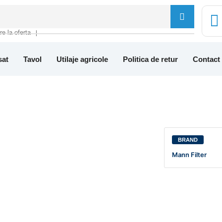
tre la oferta
❘
sat
Tavol
Utilaje agricole
Politica de retur
Contact
BRAND
Mann Filter