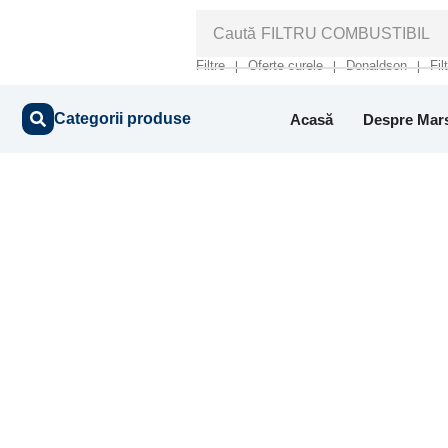
Caută
FILTRU COMBUSTIBIL
Filtre
Oferte curele
Donaldson
Fil
❘
❘
❘
Categorii produse
Acasă
Despre Mar