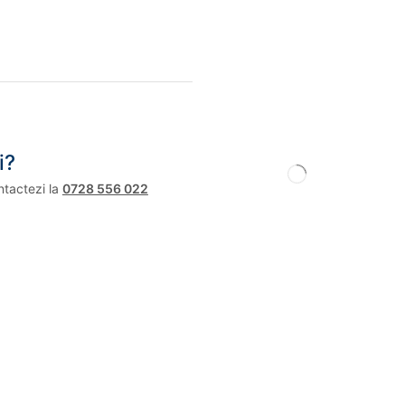
i?
ntactezi la
0728 556 022