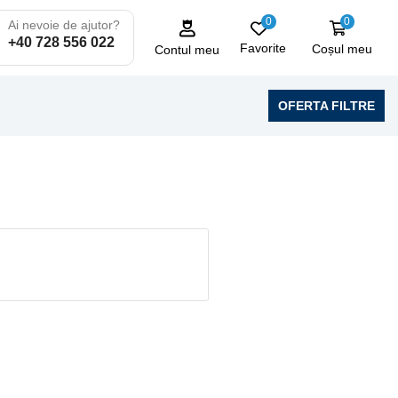
0
0
Ai nevoie de ajutor?
+40 728 556 022
Favorite
Coșul meu
Contul meu
OFERTA FILTRE