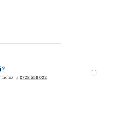
i?
ntactezi la
0728 556 022