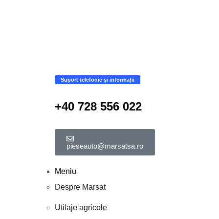
Suport telefonic și informații
+40 728 556 022
pieseauto@marsatsa.ro
Meniu
Despre Marsat
Utilaje agricole