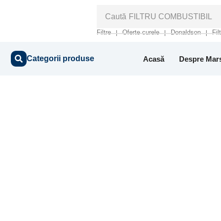
Caută
FILTRU COMBUSTIBIL
Filtre
Oferte curele
Donaldson
Fil
❘
❘
❘
Categorii produse
Acasă
Despre Mar