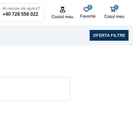
0
0
Ai nevoie de ajutor?
+40 728 556 022
Favorite
Coșul meu
Contul meu
OFERTA FILTRE