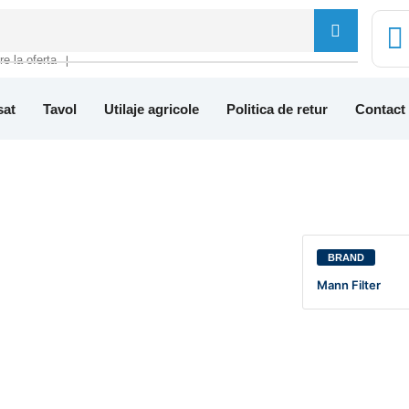
tre la oferta
❘
sat
Tavol
Utilaje agricole
Politica de retur
Contact
BRAND
Mann Filter