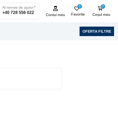
0
0
Ai nevoie de ajutor?
+40 728 556 022
Favorite
Coșul meu
Contul meu
OFERTA FILTRE