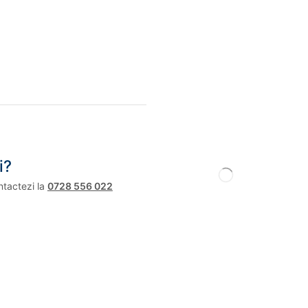
i?
ntactezi la
0728 556 022