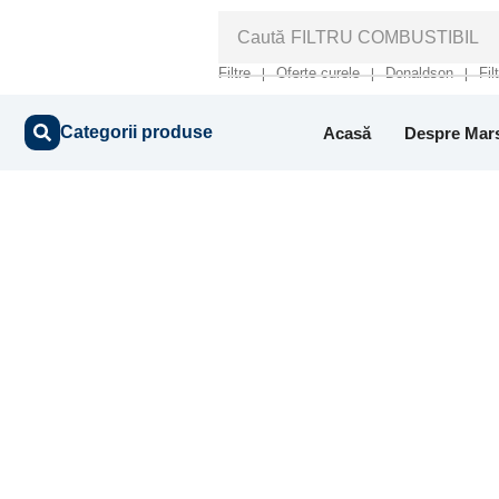
Caută
FILTRU COMBUSTIBIL
Filtre
Oferte curele
Donaldson
Fil
❘
❘
❘
Categorii produse
Acasă
Despre Mar