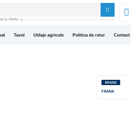
tre la oferta
❘
sat
Tavol
Utilaje agricole
Politica de retur
Contact
BRAND
FRANK