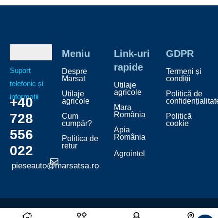
Meniu
Link-uri
GDPR
rapide
Suport
Despre
Termeni și
Marsat
condiții
telefonic și
Utilaje
agricole
Utilaje
Politică de
informații
+40
agricole
confidențialitat
Mara
România
728
Cum
Politică
cumpăr?
cookie
Apia
556
România
Politica de
retur
022
Agrointel
pieseauto@marsatsa.ro
powered by
Marsa
t
© Piese Marsat 2026 –
Made the
Canny
way