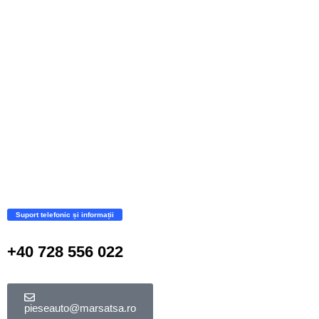
Suport telefonic și informații
+40 728 556 022
pieseauto@marsatsa.ro