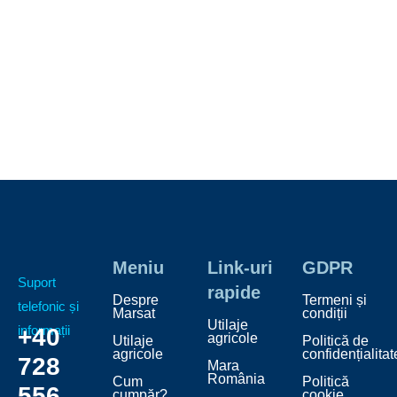
Meniu
Link-uri
GDPR
Suport
rapide
Despre
Termeni și
telefonic și
Marsat
condiții
Utilaje
informații
+40
agricole
Utilaje
Politică de
agricole
confidențialitat
728
Mara
România
Cum
Politică
556
cumpăr?
cookie