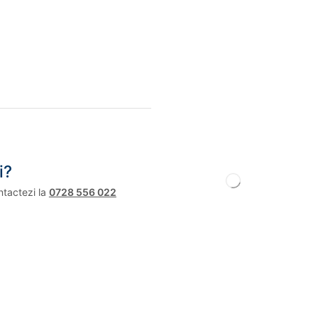
i?
ntactezi la
0728 556 022