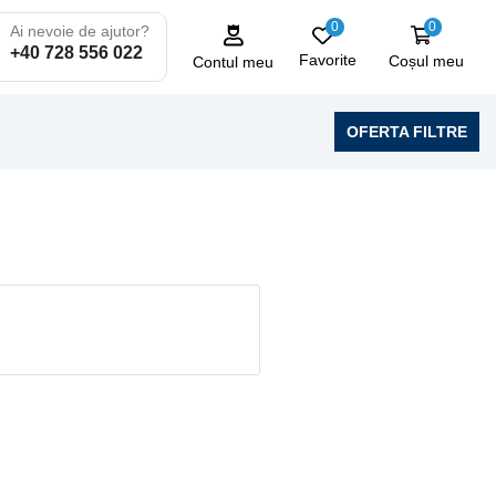
0
0
Ai nevoie de ajutor?
+40 728 556 022
Favorite
Coșul meu
Contul meu
OFERTA FILTRE