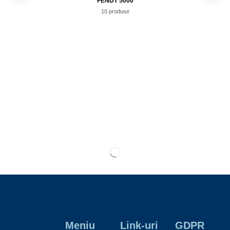
FENDT 5000
10 produse
Meniu
Link-uri
GDPR