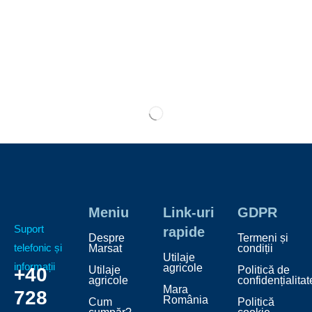
Meniu
Link-uri
GDPR
Suport
rapide
Despre
Termeni și
telefonic și
Marsat
condiții
Utilaje
informații
agricole
+40
Utilaje
Politică de
agricole
confidențialitat
Mara
728
România
Cum
Politică