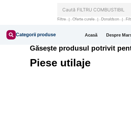
Caută
FILTRU COMBUSTIBIL
Filtre
Oferte curele
Donaldson
Fil
❘
❘
❘
Categorii produse
Acasă
Despre Mar
Găsește produsul potrivit pent
Piese utilaje