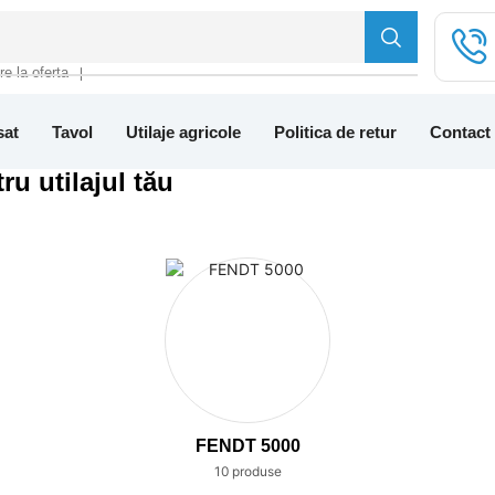
tre la oferta
❘
sat
Tavol
Utilaje agricole
Politica de retur
Contact
ru utilajul tău
FENDT 5000
10 produse