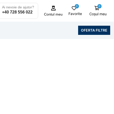
0
0
Ai nevoie de ajutor?
+40 728 556 022
Favorite
Coșul meu
Contul meu
OFERTA FILTRE