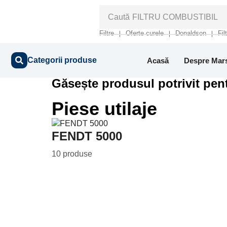
Caută
FILTRU COMBUSTIBIL
Filtre
Oferte curele
Donaldson
Fil
❘
❘
❘
Categorii produse
Acasă
Despre Mar
Găsește produsul potrivit pent
Piese utilaje
FENDT 5000
10 produse