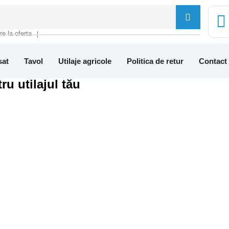
tre la oferta
❘
sat
Tavol
Utilaje agricole
Politica de retur
Contact
ru utilajul tău