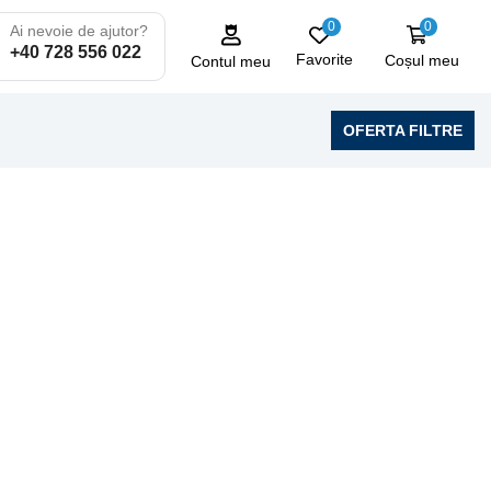
0
0
Ai nevoie de ajutor?
+40 728 556 022
Favorite
Coșul meu
Contul meu
OFERTA FILTRE
LAVERDA
10 produse