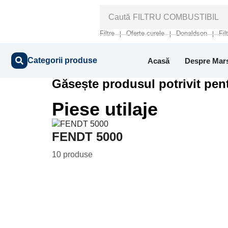
Caută
FILTRU COMBUSTIBIL
Filtre
Oferte curele
Donaldson
Fil
❘
❘
❘
Categorii produse
Acasă
Despre Mar
Găsește produsul potrivit pent
Piese utilaje
FENDT 5000
10 produse