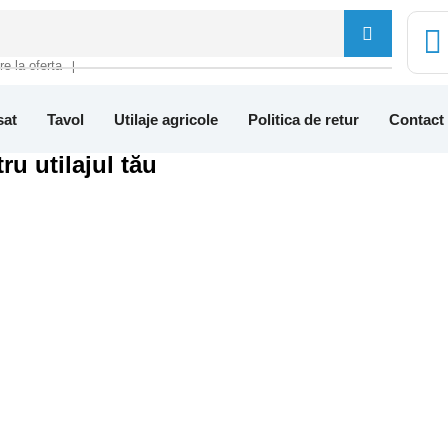
tre la oferta
❘
sat
Tavol
Utilaje agricole
Politica de retur
Contact
ru utilajul tău