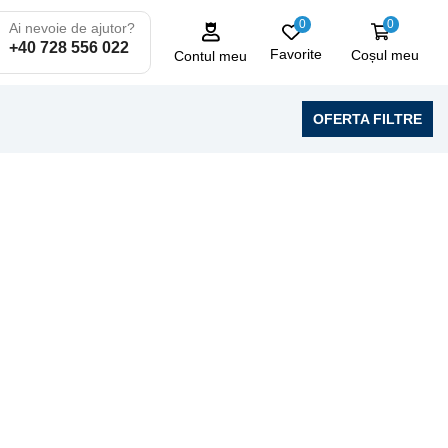
0
0
Ai nevoie de ajutor?
+40 728 556 022
Favorite
Coșul meu
Contul meu
OFERTA FILTRE
LAVERDA
10 produse