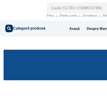
Caută
FILTRU COMBUSTIBIL
Filtre
Oferte curele
Donaldson
Fil
❘
❘
❘
Categorii produse
Acasă
Despre Mar