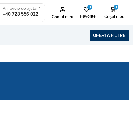
0
0
Ai nevoie de ajutor?
+40 728 556 022
Favorite
Coșul meu
Contul meu
OFERTA FILTRE